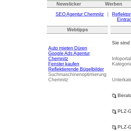
Newsticker
Werben
SEO Agentur Chemnitz
|
Reflektor
Eintrag
Webtipps
Sie sind
Auto mieten Düren
Google Ads Agentur
Chemnitz
Infoport
Fenster kaufen
Kategori
Reflektierende Bügelbilder
Suchmaschinenoptimierung
Chemnitz
Unterkat
Berat
PLZ-G
PLZ-G