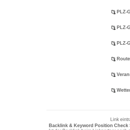
PLZ-G
PLZ-G
PLZ-G
Route
Veran
Wette
Link eint
Backlink & Keyword Position Check