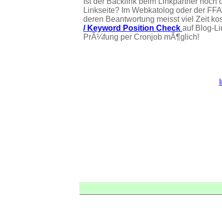
Ist der Backlink beim Linkpartner noch 
Linkseite? Im Webkatolog oder der FFA
deren Beantwortung meisst viel Zeit ko
/ Keyword Position Check
auf Blog-L
PrÃ¼fung per Cronjob mÃ¶glich!