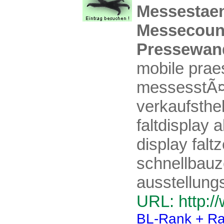
Messestaen
Messecount
Pressewan
mobile prae
messesstÃ¤
verkaufsthe
faltdisplay 
display fal
schnellbauz
ausstellun
URL: http:/
BL-Rank + Ra