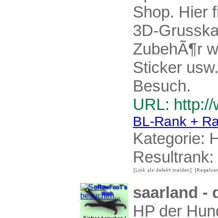
Shop. Hier 
3D-Grusskar
ZubehÃ¶r w
Sticker usw.
Besuch.
URL: http:/
BL-Rank + Ra
Kategorie:
H
Resultrank:
saarland -
HP der Hund