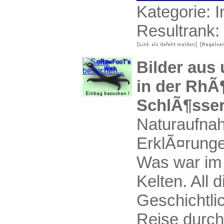
Kategorie:
I
Resultrank:
Bilder aus
in der RhÃ¶
SchlÃ¶sser
Naturaufna
ErklÃ¤runge
Was war im M
Kelten. All 
Geschichtli
Reise durch