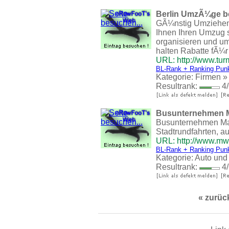
Berlin UmzÃ¼ge be
GÃ¼nstig Umziehen
Ihnen Ihren Umzug s
organisieren und um
halten Rabatte fÃ¼r
URL: http://www.tu
BL-Rank + Ranking Pun
Kategorie:
Firmen
Resultrank:
4/
Busunternehmen 
Busunternehmen Mari
Stadtrundfahrten, a
URL: http://www.mw
BL-Rank + Ranking Pun
Kategorie:
Auto und
Resultrank:
4/
« zurüc