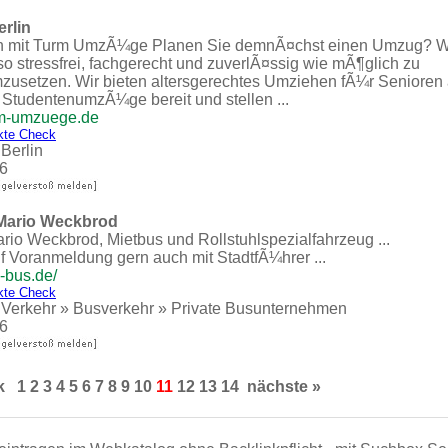
rlin
 mit Turm UmzÃ¼ge Planen Sie demnÃ¤chst einen Umzug? Wi
o stressfrei, fachgerecht und zuverlÃ¤ssig wie mÃ¶glich zu
zusetzen. Wir bieten altersgerechtes Umziehen fÃ¼r Senioren 
 StudentenumzÃ¼ge bereit und stellen ...
rm-umzuege.de
kte Check
»
Berlin
6
Mario Weckbrod
o Weckbrod, Mietbus und Rollstuhlspezialfahrzeug ...
uf Voranmeldung gern auch mit StadtfÃ¼hrer ...
-bus.de/
kte Check
 Verkehr
»
Busverkehr
»
Private Busunternehmen
6
k
1
2
3
4
5
6
7
8
9
10
11
12
13
14
nächste »