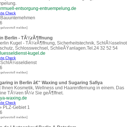
pelung.
errmuell-entsorgung-entruempelung.de
kte Check
»
Bauunternehmen
6
in Berlin - TÃ¼rÃ¶ffnung
rlin Kugel - TÃ¼rÃ¶ffnung, Sicherheitstechnik, SchlÃ¼sselnot
sschutz, Schlosswechsel, SchlieÃŸanlagen.Tel.24 32 52 54
luesseldienst-kugel.de
kte Check
»
SchlÃ¼sseldienst
6
garing in Berlin â€“ Waxing und Sugaring Safiya
t Ihnen Kosmetik, Wellness und Haarentfernung in einem. Das
ine TÃ¼ren fÃ¼r Sie geÃ¶ffnet.
iya-waxing.de
kte Check
»
PLZ-Gebiet 1
6