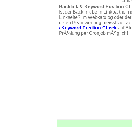
Link 
Backlink & Keyword Position Ch
Ist der Backlink beim Linkpartner n
Linkseite? Im Webkatolog oder der
deren Beantwortung meisst viel Ze
/ Keyword Position Check
auf Bl
PrÃ¼fung per Cronjob mÃ¶glich!