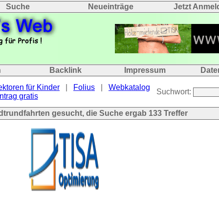
Suche
Neueinträge
Jetzt Anmel
n
Backlink
Impressum
Date
ektoren für Kinder
|
Folius
|
Webkatalog
Suchwort:
ntrag gratis
adtrundfahrten gesucht, die Suche ergab
133
Treffer