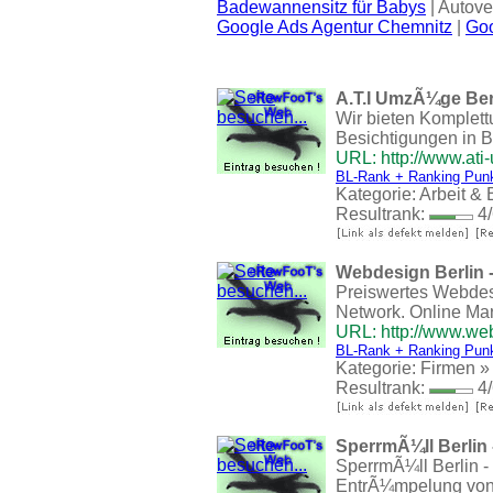
Badewannensitz für Babys
| Autove
Google Ads Agentur Chemnitz
|
Goo
A.T.I UmzÃ¼ge Berl
Wir bieten Komplett
Besichtigungen in B
URL: http://www.at
BL-Rank + Ranking Pun
Kategorie:
Arbeit & 
Resultrank:
4/
Webdesign Berlin 
Preiswertes Webdes
Network. Online Ma
URL: http://www.we
BL-Rank + Ranking Pun
Kategorie:
Firmen
Resultrank:
4/
SperrmÃ¼ll Berlin
SperrmÃ¼ll Berlin 
EntrÃ¼mpelung von 