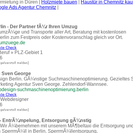
rmietung in Düren |
Holzmiete bauen
|
Haustür in Chemnitz kau
gle Ads Agentur Chemnitz
|
in - Der Partner fÃ¼r Ihren Umzug
umzÃ¼ge und Transporte aller Art, Beratung mit kostenlosen
erlin zum Festpreis oder Kostenvoranschlag gleich vor Ort.
i-umzuege.de
kte Check
Beruf
»
PLZ-Gebiet 1
6
- Sven George
ign Berlin. GÃ¼nstige Suchmaschinenoptimierung. Gezieltes S
rketing Agentur Sven George. Zehlendorf-Wannsee.
bdesign-suchmaschinenoptimierung.berlin
kte Check
»
Webdesigner
6
 - EntrÃ¼mpelung, Entsorgung gÃ¼nstig
- Wir Ã¼bernehmen mit unserem MÃ¶beltaxi die Entsorgung un
SperrmÃ¼ll in Berlin. SperrmÃ¼llentsorgung,