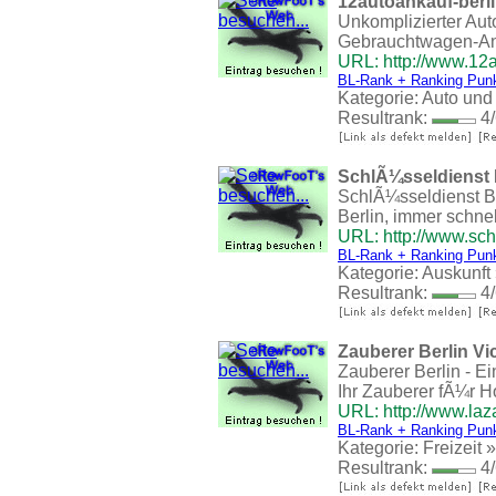
12autoankauf-berli
Unkomplizierter Auto
Gebrauchtwagen-Anka
URL: http://www.12a
BL-Rank + Ranking Pun
Kategorie:
Auto und
Resultrank:
4/
SchlÃ¼sseldienst 
SchlÃ¼sseldienst Be
Berlin, immer schn
URL: http://www.sch
BL-Rank + Ranking Pun
Kategorie:
Auskunft
Resultrank:
4/
Zauberer Berlin Vi
Zauberer Berlin - E
Ihr Zauberer fÃ¼r H
URL: http://www.laz
BL-Rank + Ranking Pun
Kategorie:
Freizeit
Resultrank:
4/