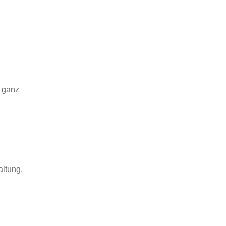
n ganz
altung.