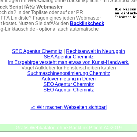
eintragen im Webkatalog ohne Backlinkpflicht - mit Suchbox Se
eck Script fÃ¼r Webmaster
och da? In der Topliste oder auf der PR
 FFA Linkliste? Fragen eines jeden Webmaster
it kostet. Nutzen Sie dafÃ¼r den
Backlinkcheck
og-Linktausch.de - optional auch automatische
SEO Agentur Chemnitz
|
Rechtsanwalt in Neuruppin
SEA Agentur Chemnitz
Im Erzgebirge versteht man etwas von Kunst-Handwerk.
Vogel Aufkleber für Fensterscheiben kaufen
Suchmaschinenoptimierung Chemnitz
Autovermietung in Düren
SEO Agentur Chemnitz
SEO Agentur Chemnitz
📈 Wir machen Webseiten sichtbar!
Gratis Webkatalog ohne Backlink Pflicht Â©2019