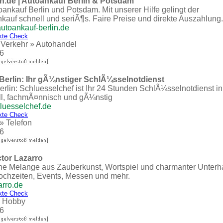
n.de | Autoankauf Berlin & Potsdam
ankauf Berlin und Potsdam. Mit unserer Hilfe gelingt der
uf schnell und seriÃ¶s. Faire Preise und direkte Auszahlung.
utoankauf-berlin.de
kte Check
 Verkehr
»
Autohandel
6
Berlin: Ihr gÃ¼nstiger SchlÃ¼sselnotdienst
rlin: Schluesselchef ist Ihr 24 Stunden SchlÃ¼sselnotdienst i
ell, fachmÃ¤nnisch und gÃ¼nstig
luesselchef.de
kte Check
»
Telefon
6
ctor Lazarro
ine Melange aus Zauberkunst, Wortspiel und charmanter Unterh
ochzeiten, Events, Messen und mehr.
arro.de
kte Check
»
Hobby
6