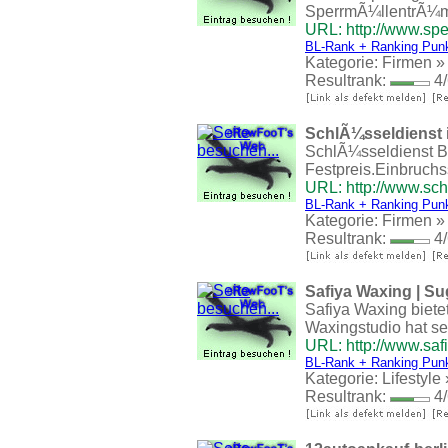
SperrmÃ¼llentrÃ¼m
URL: http://www.sp
BL-Rank + Ranking Pun
Kategorie:
Firmen
Resultrank:
4/
SchlÃ¼sseldienst 
SchlÃ¼sseldienst Be
Festpreis.Einbruch
URL: http://www.sch
BL-Rank + Ranking Pun
Kategorie:
Firmen
Resultrank:
4/
Safiya Waxing | Su
Safiya Waxing biete
Waxingstudio hat se
URL: http://www.saf
BL-Rank + Ranking Pun
Kategorie:
Lifestyle
Resultrank:
4/