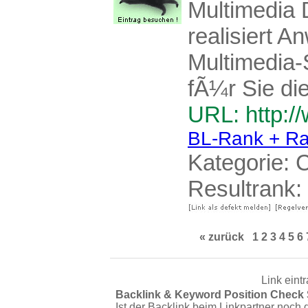
Multimedia 
realisiert
Multimedia-
fÃ¼r Sie die
URL: http:/
BL-Rank + Ra
Kategorie:
C
Resultrank:
« zurück
1
2
3
4
5
6
Link eint
Backlink & Keyword Position Check
Ist der Backlink beim Linkpartner noch 