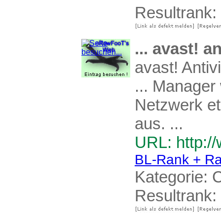
Resultrank:
... avast! a
avast! Anti
... Manager
Netzwerk eta
aus. ...
URL: http:/
BL-Rank + Ra
Kategorie:
C
Resultrank: