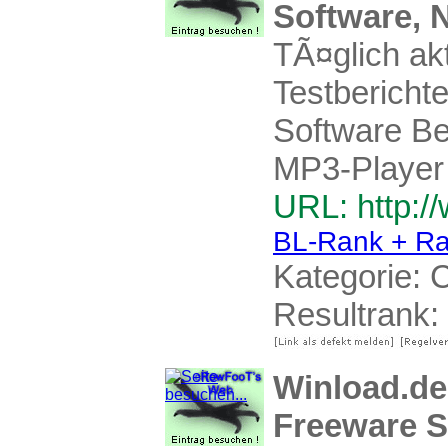
Software, 
TÃ¤glich ak
Testbericht
Software Ber
MP3-Player 
URL: http:/
BL-Rank + Ra
Kategorie:
C
Resultrank:
Winload.de
Freeware S