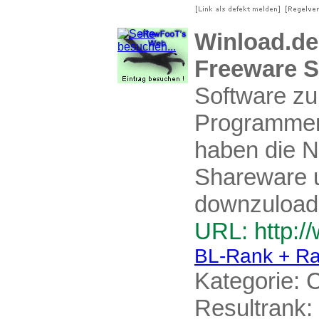
Winload.de
Freeware S
Software z
Programmen
haben die Nu
Shareware u
downzuload
URL: http:/
BL-Rank + Ra
Kategorie:
C
Resultrank: