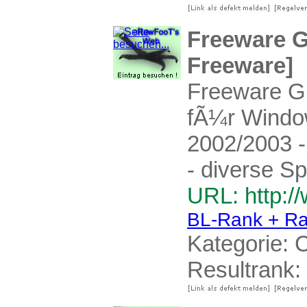
Freeware 
Freeware]
Freeware G
fÃ¼r Window
2002/2003 -
- diverse Sp
URL: http:/
BL-Rank + Ra
Kategorie:
C
Resultrank: