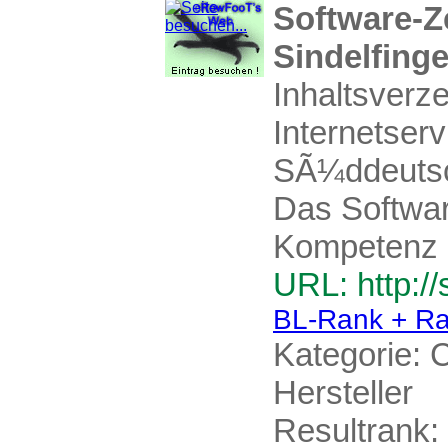
Software-Z
Sindelfing
Inhaltsverz
Internetser
SÃ¼ddeutsch
Das Softwa
Kompetenz .
URL: http:/
BL-Rank + Ra
Kategorie:
C
Hersteller
Resultrank: