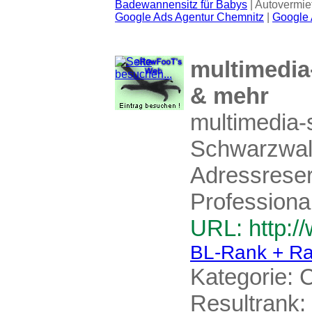
Badewannensitz für Babys
| Autovermie
Google Ads Agentur Chemnitz
|
Google 
multimedia-
& mehr
multimedia-s
Schwarzwal
Adressreser
Professional
URL: http:/
BL-Rank + Ra
Kategorie:
C
Resultrank: