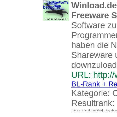
Winload.de
Freeware S
Software z
Programmen
haben die Nu
Shareware u
downzuload
URL: http:/
BL-Rank + Ra
Kategorie:
C
Resultrank: