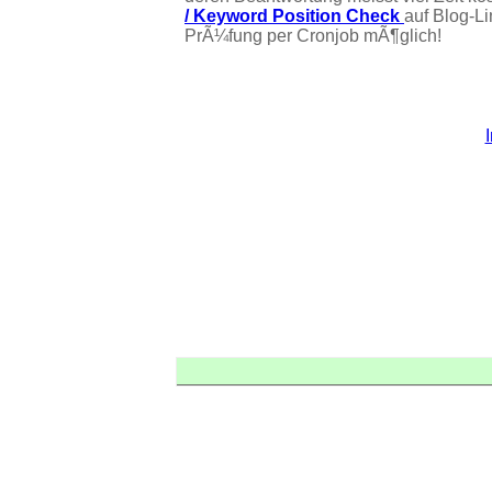
/ Keyword Position Check
auf Blog-L
PrÃ¼fung per Cronjob mÃ¶glich!