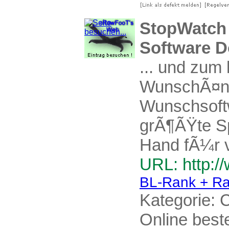
StopWatch
Software D
... und zum
WunschÃ¤nd
Wunschsoftwa
grÃ¶ÃŸte Sp
Hand fÃ¼r v
URL: http:/
BL-Rank + Ra
Kategorie:
C
Online beste