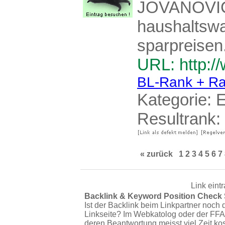
JOVANOVIC 
haushaltswa
sparpreisen
URL: http://
BL-Rank + Ra
Kategorie:
E
Resultrank:
« zurück
1
2
3
4
5
6
7
Link eint
Backlink & Keyword Position Check
Ist der Backlink beim Linkpartner noch 
Linkseite? Im Webkatolog oder der FFA
deren Beantwortung meisst viel Zeit ko