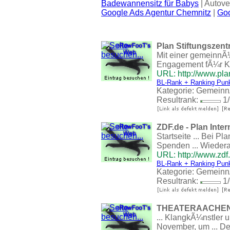
Badewannensitz für Babys
| Autove
Google Ads Agentur Chemnitz
|
Goo
Plan Stiftungszent
Mit einer gemeinnÃ¼
Engagement fÃ¼r Kin
URL: http://www.pla
BL-Rank + Ranking Pun
Kategorie:
GemeinnÃ
Resultrank:
1/
ZDF.de - Plan Inter
Startseite ... Bei P
Spenden ... Wiedera
URL: http://www.zdf
BL-Rank + Ranking Pun
Kategorie:
GemeinnÃ
Resultrank:
1/
THEATERAACHE
... KlangkÃ¼nstler
November, um ... De