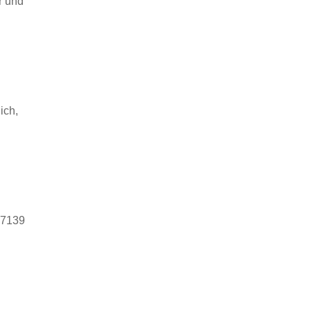
r und
ich,
 7139