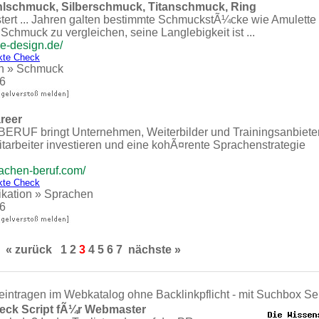
lschmuck, Silberschmuck, Titanschmuck, Ring
ert ... Jahren galten bestimmte SchmuckstÃ¼cke wie Amulette als
Schmuck zu vergleichen, seine Langlebigkeit ist ...
e-design.de/
kte Check
n
»
Schmuck
6
reer
UF bringt Unternehmen, Weiterbilder und Trainingsanbiete
itarbeiter investieren und eine kohÃ¤rente Sprachenstrategie
achen-beruf.com/
kte Check
kation
»
Sprachen
6
« zurück
1
2
3
4
5
6
7
nächste »
eintragen im Webkatalog ohne Backlinkpflicht - mit Suchbox Se
eck Script fÃ¼r Webmaster