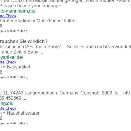
en Tanz, Jazz und Musik StudiengÃ¤ngen, sowie StudienfÃ¼hre
 Please choose your language ...
uho-mannheim.de/
kte Check
Beruf
»
Studium
»
Musikhochschulen
6
brauchen Sie wirklich?
brauche ich fÃ¼r mein Baby? ... So ist es auch nicht verwunderl
 lange Zeit in Baby ...
yartikel.de/
kte Check
n
»
Babyartikel
6
 11, 74243 Langenbrettach, Germany. Copyright 2002. tel: +49
39 452569 ...
ohg.de/
kte Check
n
»
Haushaltswaren
6