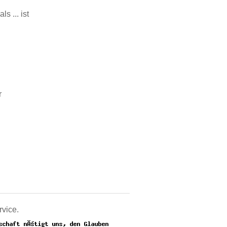
 ... ist
r
rvice.