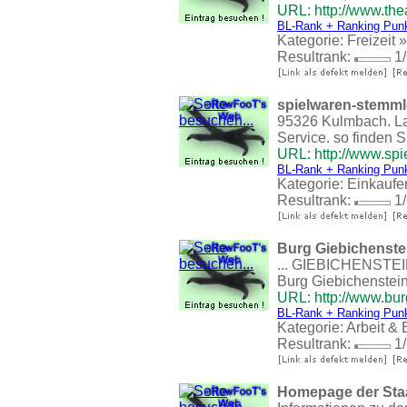
URL: http://www.the
BL-Rank + Ranking Pun
Kategorie:
Freizeit
Resultrank:
1/
spielwaren-stemml
95326 Kulmbach. Lan
Service. so finden S
URL: http://www.spi
BL-Rank + Ranking Pun
Kategorie:
Einkaufe
Resultrank:
1/
Burg Giebichenste
... GIEBICHENSTEIN 
Burg Giebichenstein
URL: http://www.bur
BL-Rank + Ranking Pun
Kategorie:
Arbeit & 
Resultrank:
1/
Homepage der Staa