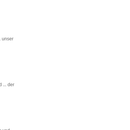
. unser
... der