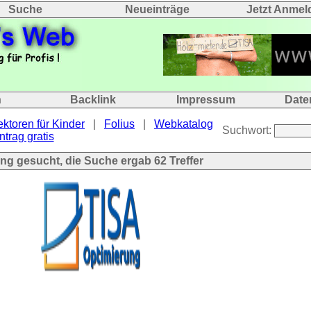
Suche
Neueinträge
Jetzt Anmel
n
Backlink
Impressum
Date
ektoren für Kinder
|
Folius
|
Webkatalog
Suchwort:
ntrag gratis
ang gesucht, die Suche ergab
62
Treffer