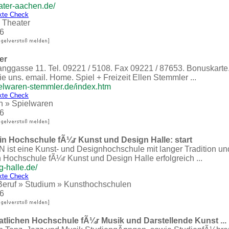
ater-aachen.de/
kte Check
»
Theater
6
er
ggasse 11. Tel. 09221 / 5108. Fax 09221 / 87653. Bonuskarte
ie uns. email. Home. Spiel + Freizeit Ellen Stemmler ...
elwaren-stemmler.de/index.htm
kte Check
n
»
Spielwaren
6
in Hochschule fÃ¼r Kunst und Design Halle: start
ist eine Kunst- und Designhochschule mit langer Tradition und 
 Hochschule fÃ¼r Kunst und Design Halle erfolgreich ...
g-halle.de/
kte Check
Beruf
»
Studium
»
Kunsthochschulen
6
tlichen Hochschule fÃ¼r Musik und Darstellende Kunst ...