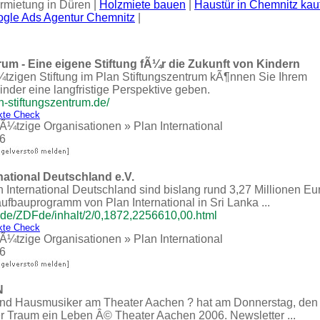
rmietung in Düren |
Holzmiete bauen
|
Haustür in Chemnitz kau
gle Ads Agentur Chemnitz
|
rum - Eine eigene Stiftung fÃ¼r die Zukunft von Kindern
tzigen Stiftung im Plan Stiftungszentrum kÃ¶nnen Sie Ihrem
der eine langfristige Perspektive geben.
n-stiftungszentrum.de/
kte Check
¼tzige Organisationen
»
Plan International
6
national Deutschland e.V.
lan International Deutschland sind bislang rund 3,27 Millionen Eu
ufbauprogramm von Plan International in Sri Lanka ...
.de/ZDFde/inhalt/2/0,1872,2256610,00.html
kte Check
¼tzige Organisationen
»
Plan International
6
N
 und Hausmusiker am Theater Aachen ? hat am Donnerstag, den
r Traum ein Leben Â© Theater Aachen 2006. Newsletter ...