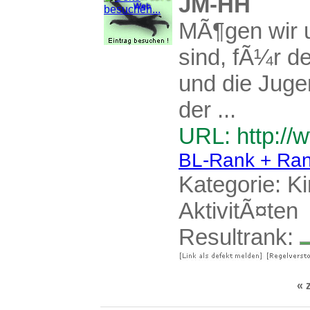
JM-HH
MÃ¶gen wir un
sind, fÃ¼r de
und die Jug
der ...
URL: http://w
BL-Rank + Ran
Kategorie:
Ki
AktivitÃ¤ten
Resultrank:
« 