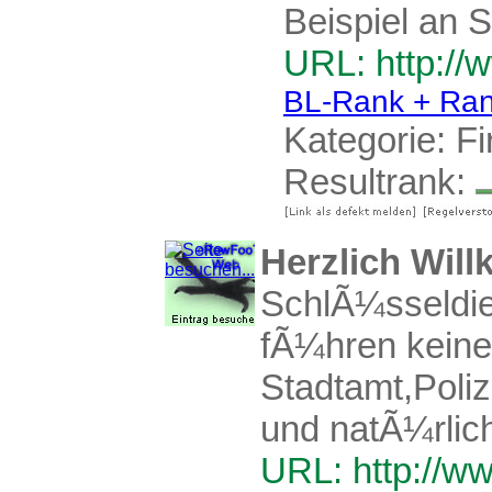
Beispiel an S
URL: http://
BL-Rank + Ran
Kategorie:
F
Resultrank:
Herzlich Wil
SchlÃ¼sseldie
fÃ¼hren keine
Stadtamt,Poliz
und natÃ¼rlich
URL: http://ww