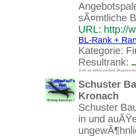
Angebotspale
sÃ¤mtliche B
URL: http://
BL-Rank + Ran
Kategorie:
F
Resultrank:
Schuster Ba
Kronach
Schuster Ba
in und auÃŸe
ungewÃ¶hnlic