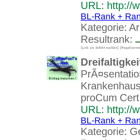
URL: http://
BL-Rank + Ran
Kategorie:
Ar
Resultrank:
Dreifaltigk
PrÃ¤sentati
Krankenhause
proCum Cert z
URL: http://
BL-Rank + Ran
Kategorie:
G