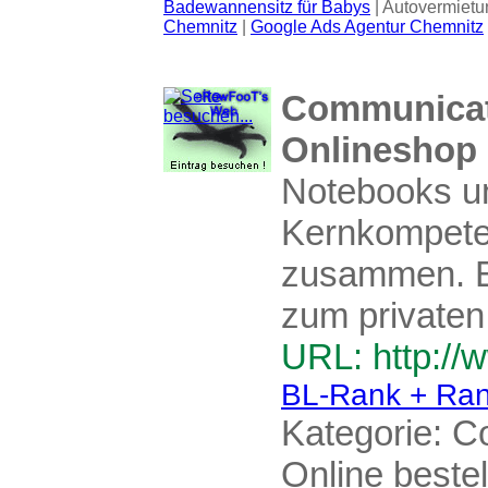
Badewannensitz für Babys
| Autovermietu
Chemnitz
|
Google Ads Agentur Chemnitz
Communicati
Onlineshop
Notebooks u
Kernkompeten
zusammen. Eg
zum privaten 
URL: http://w
BL-Rank + Ran
Kategorie:
C
Online bestel