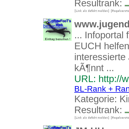
Resultrank:
www.jugend-
... Infoportal
EUCH helfen 
interessiert
kÃ¶nnt ...
URL: http://
BL-Rank + Ran
Kategorie:
Ki
Resultrank: