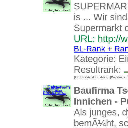
SUPERMARKT
is ... Wir si
Supermarkt d
URL: http://
BL-Rank + Ran
Kategorie:
Ei
Resultrank:
Baufirma Ts
Innichen - Pu
Als junges, d
bemÃ¼ht, sch