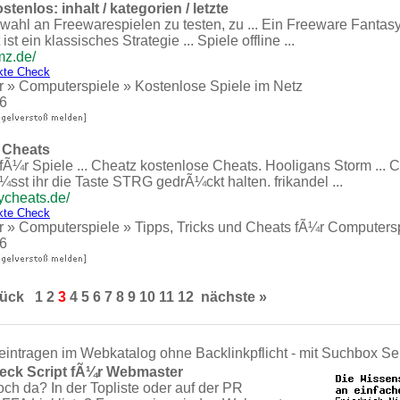
tenlos: inhalt / kategorien / letzte
swahl an Freewarespielen zu testen, zu ... Ein Freeware Fantasy
ist ein klassisches Strategie ... Spiele offline ...
mz.de/
kte Check
r
»
Computerspiele
»
Kostenlose Spiele im Netz
6
 Cheats
Ã¼r Spiele ... Cheatz kostenlose Cheats. Hooligans Storm ... 
sst ihr die Taste STRG gedrÃ¼ckt halten. frikandel ...
ycheats.de/
kte Check
r
»
Computerspiele
»
Tipps, Tricks und Cheats fÃ¼r Computers
6
rück
1
2
3
4
5
6
7
8
9
10
11
12
nächste »
eintragen im Webkatalog ohne Backlinkpflicht - mit Suchbox Se
eck Script fÃ¼r Webmaster
och da? In der Topliste oder auf der PR