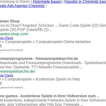
rmietung in Düren |
Holzmiete bauen
|
Haustür in Chemnitz kau
gle Ads Agentur Chemnitz
|
Games Shop
n es im Shop? Angebot: Schicken ... Game Cube Spiele (22) G
iele (30) PSP ZubehÃ¶r (2) ...
-games-shop.com/
kte Check
r
»
Computerspiele
»
Computerspiele Online bestellen
6
reewareprogramme - freewarespielearchiv.de
- downloads und Freewareprogramme Downloads - Spieledownlo
nd hier: Startseite. ??? Aktuelle Freewarespiele ...
ewarespielearchiv.de/
kte Check
r
»
Computerspiele
»
Kostenlose Spiele im Netz
6
e games - kostenlose Spiele in ihrer Vollversion zum ...
t kostenlose, kategorisierte Freeware-Spiele in ihrer Vollversi
ele, also Vollversionen alter Hits bzw. Freeware ...