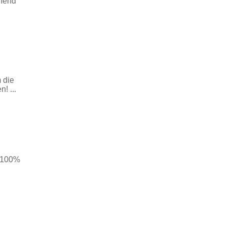
chend
 die
! ...
! 100%