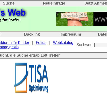
Suche
Neueinträge
Jetzt Anmel
n
Backlink
Impressum
Date
ektoren für Kinder
|
Folius
|
Webkatalog
Suchwort:
ntrag gratis
sucht, die Suche ergab
169
Treffer