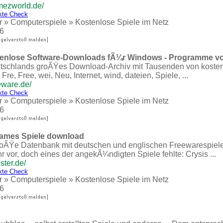
mezworld.de/
kte Check
r
»
Computerspiele
»
Kostenlose Spiele im Netz
6
tenlose Software-Downloads fÃ¼r Windows - Programme von
utschlands groÃŸes Download-Archiv mit Tausenden von kostenl
re, Free, wei, Neu, Internet, wind, dateien, Spiele, ...
eware.de/
kte Check
r
»
Computerspiele
»
Kostenlose Spiele im Netz
6
egames Spiele download
 groÃŸe Datenbank mit deutschen und englischen Freewarespielen
hr vor, doch eines der angekÃ¼ndigten Spiele fehlte: Crysis ...
ster.de/
kte Check
r
»
Computerspiele
»
Kostenlose Spiele im Netz
6