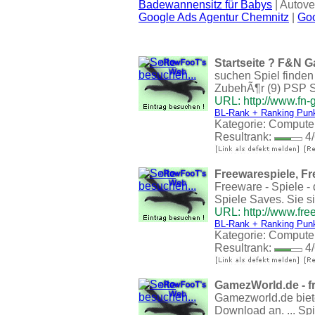
Badewannensitz für Babys
| Autove
Google Ads Agentur Chemnitz
|
Goo
Startseite ? F&N 
suchen Spiel finde
ZubehÃ¶r (9) PSP Sp
URL: http://www.fn
BL-Rank + Ranking Pun
Kategorie:
Compute
Resultrank:
4/
Freewarespiele, F
Freeware - Spiele 
Spiele Saves. Sie si
URL: http://www.fre
BL-Rank + Ranking Pun
Kategorie:
Compute
Resultrank:
4/
GamezWorld.de - fre
Gamezworld.de biete
Download an. ... Spi