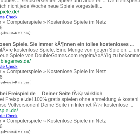
ubbles ... selbst erstellten Spiele und anderen ... Dem entspre
ch nicht jede Woche neue Spiele vorgestellt...
piele.de/
kte Check
r
»
Computerspiele
»
Kostenlose Spiele im Netz
6
osen Spiele. Sie immer kÃ¶nnen ein tolles kostenloses ...
ulÃ¤re kostenlose Spiele. Eine Menge von neuen Spielen. ... um
neue Spiele von DoubleGames.com regelmÃ¤ÃŸig zu bekommen
ublegames.de/
kte Check
r
»
Computerspiele
»
Kostenlose Spiele im Netz
6
i Freispiel.de ... Deiner Seite fÃ¼r wirklich ...
ei Freispiel.de! 100% gratis spielen ohne anmeldung & kosten
e Vollversionen! Deine Seite im Internet fÃ¼r kostenlose ...
spiel.de/
kte Check
r
»
Computerspiele
»
Kostenlose Spiele im Netz
6