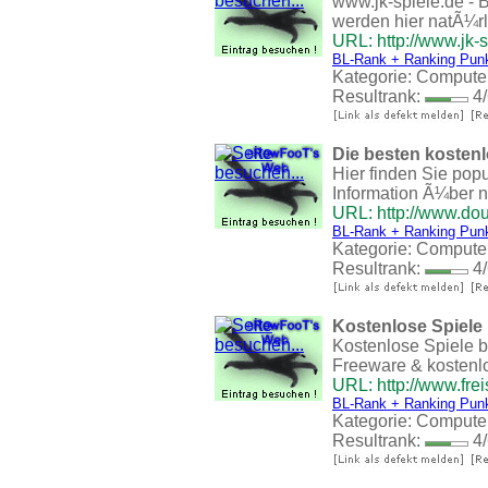
www.jk-spiele.de - B
werden hier natÃ¼rli
URL: http://www.jk-s
BL-Rank + Ranking Pun
Kategorie:
Compute
Resultrank:
4/
Die besten kostenl
Hier finden Sie pop
Information Ã¼ber 
URL: http://www.do
BL-Rank + Ranking Pun
Kategorie:
Compute
Resultrank:
4/
Kostenlose Spiele be
Kostenlose Spiele b
Freeware & kostenlos
URL: http://www.frei
BL-Rank + Ranking Pun
Kategorie:
Compute
Resultrank:
4/