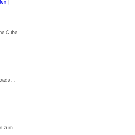
fen
|
ame Cube
ads ...
on zum