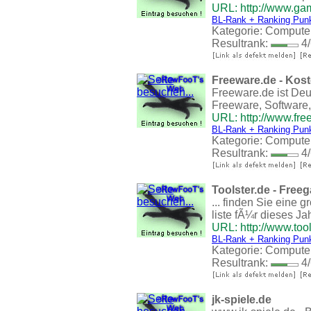
URL: http://www.ga
BL-Rank + Ranking Pun
Kategorie:
Compute
Resultrank:
4/
Freeware.de - Kos
Freeware.de ist De
Freeware, Software, F
URL: http://www.fre
BL-Rank + Ranking Pun
Kategorie:
Compute
Resultrank:
4/
Toolster.de - Fre
... finden Sie eine
liste fÃ¼r dieses Ja
URL: http://www.tool
BL-Rank + Ranking Pun
Kategorie:
Compute
Resultrank:
4/
jk-spiele.de