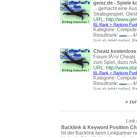
gemz.de - Spiele kos
... gemacht eine Au
Strategiespiel. Glest 
URL: http://www.ge
BL-Rank + Ranking Pun
Kategorie:
Compute
Resultrank:
4/
Cheatz kostenlose
Forum fÃ¼r Cheats f
zum Spiel, dazu mÃ¼
URL: http://www.pla
BL-Rank + Ranking Pun
Kategorie:
Compute
Resultrank:
4/
« zu
Link 
Backlink & Keyword Position Ch
Ist der Backlink beim Linkpartner n