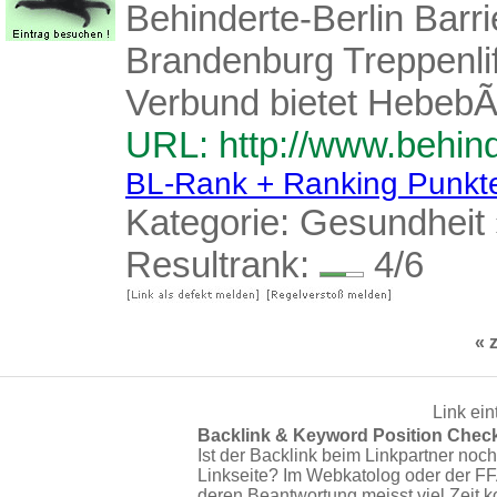
Behinderte-Berlin Barri
Brandenburg Treppenli
Verbund bietet HebebÃ
URL: http://www.behind
BL-Rank + Ranking Punkt
Kategorie:
Gesundheit
Resultrank:
4/6
« 
Link ein
Backlink & Keyword Position Chec
Ist der Backlink beim Linkpartner noch
Linkseite? Im Webkatolog oder der F
deren Beantwortung meisst viel Zeit 