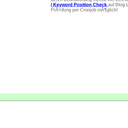
/ Keyword Position Check
auf Blog-
PrÃ¼fung per Cronjob mÃ¶glich!