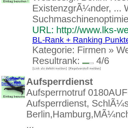
ExistenzgrÃ¼nder, ...
Suchmaschinenoptimier
URL: http://www.lks-w
BL-Rank + Ranking Punkt
Kategorie:
Firmen
»
We
Resultrank:
4/6
Aufsperrdienst
Aufsperrnotruf 0180AU
Aufsperrdienst, SchlÃ¼s
Berlin,Hamburg,MÃ¼nch
...