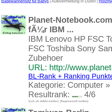
Badewannensitz für Babys
| Autovermietung in Düren |
Holzmi
Planet-Notebook.com
fÃ¼r IBM ...
IBM Lenovo HP FSC To
FSC Toshiba Sony Sam
Zubehoer
URL: http://www.plane
BL-Rank + Ranking Punkt
Kategorie:
Computer
Resultrank:
4/6