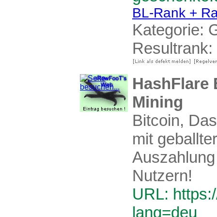
BL-Rank + Ra
Kategorie:
G
Resultrank:
HashFlare 
Mining
Bitcoin, Da
mit geballt
Auszahlung 
Nutzern!
URL: https:
lang=deu