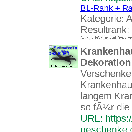
BL-Rank + Ra
Kategorie:
A
Resultrank:
Krankenhau
Dekoration
Verschenken
Krankenhaus
langem Kran
so fÃ¼r die
URL: https:
geschenke.