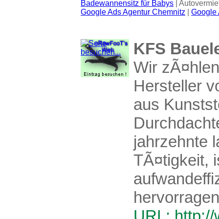
Badewannensitz für Babys
| Autovermie
Google Ads Agentur Chemnitz
|
Google 
KFS Bauele
Wir zÃ¤hlen
Hersteller 
aus Kunstst
Durchdachte
jahrzehnte l
TÃ¤tigkeit, 
aufwandeffi
hervorrage
URL: http:/