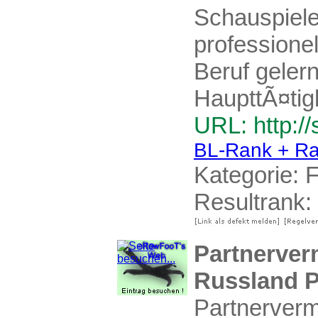
Schauspiele
professione
Beruf gelern
HaupttÃ¤tig
URL: http:/
BL-Rank + Ra
Kategorie:
F
Resultrank:
Partnerver
Russland P
Partnerverm