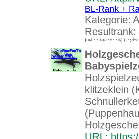
BL-Rank + Ra
Kategorie:
A
Resultrank:
Holzgesche
Babyspiel
Holzspielze
klitzeklein 
Schnullerket
(Puppenhaus
Holzgeschen
URL: https: