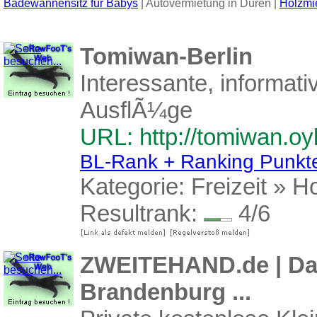
Badewannensitz für Babys
| Autovermietung in Düren |
Holzmi
Tomiwan-Berlin
Interessante, informat
AusflÃ¼ge
URL: http://tomiwan.oy
BL-Rank + Ranking Punkt
Kategorie:
Freizeit
»
H
Resultrank:
4/6
ZWEITEHAND.de | Das
Brandenburg ...