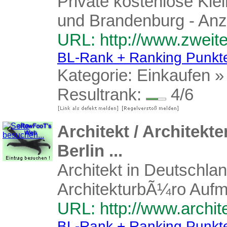
Private kostenlose Kl
und Brandenburg - Anze
URL: http://www.zweit
BL-Rank + Ranking Punkt
Kategorie:
Einkaufen
Resultrank:
4/6
Architekt / Architek
Berlin ...
Architekt in Deutschl
ArchitekturbÃ¼ro Auf
URL: http://www.archit
BL-Rank + Ranking Punkt