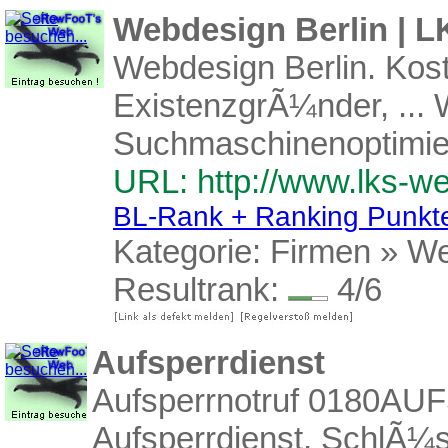
Webdesign Berlin | L
Webdesign Berlin. Kos
ExistenzgrÃ¼nder, ...
Suchmaschinenoptimier
URL: http://www.lks-w
BL-Rank + Ranking Punkt
Kategorie:
Firmen
»
We
Resultrank:
4/6
Aufsperrdienst
Aufsperrnotruf 0180AU
Aufsperrdienst, SchlÃ¼s