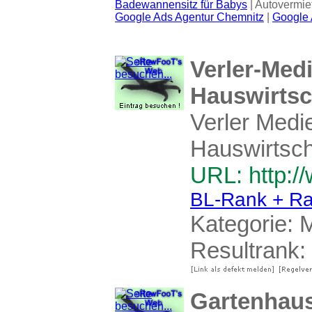
Badewannensitz für Babys
| Autovermie
Google Ads Agentur Chemnitz
|
Google 
Verler-Medi
Hauswirtsc
Verler Medi
Hauswirtsch
URL: http:/
BL-Rank + Ra
Kategorie:
M
Resultrank:
Gartenhau