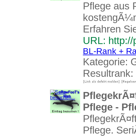
Pflege aus 
kostengÃ¼ns
Erfahren Si
URL: http:/
BL-Rank + Ra
Kategorie:
G
Resultrank:
PflegekrÃ¤
Pflege - Pf
PflegekrÃ¤f
Pflege. Ser