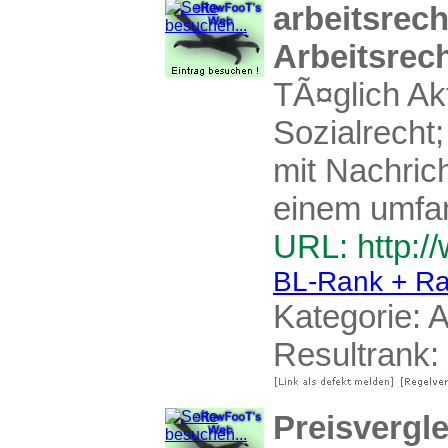
arbeitsrec
Arbeitsrec
TÃ¤glich Ak
Sozialrecht
mit Nachric
einem umfan
URL: http:/
BL-Rank + Ra
Kategorie:
A
Resultrank:
Preisvergl