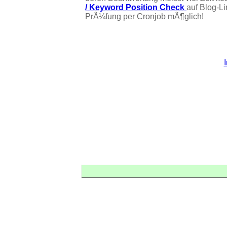
/ Keyword Position Check
auf Blog-L
PrÃ¼fung per Cronjob mÃ¶glich!