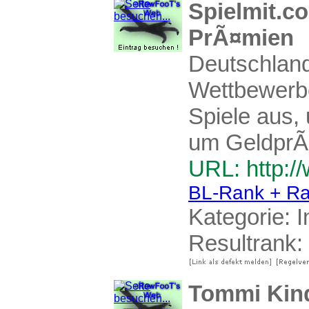
Spielmit.co
PrÃ¤mien
Deutschland
Wettbewerbe
Spiele aus,
um GeldprÃ¤
URL: http:/
BL-Rank + Ra
Kategorie:
I
Resultrank:
Tommi Kind