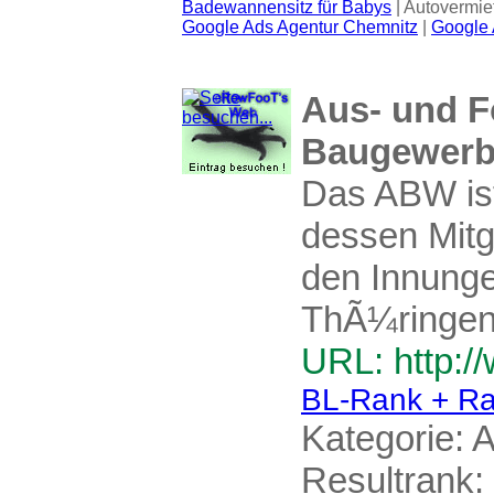
Badewannensitz für Babys
| Autovermie
Google Ads Agentur Chemnitz
|
Google 
Aus- und F
Baugewerbe
Das ABW ist
dessen Mitg
den Innung
ThÃ¼ringen
URL: http:/
BL-Rank + Ra
Kategorie:
A
Resultrank: