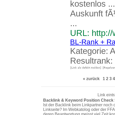
kostenlos ..
Auskunft fÃ
...
URL: http://
BL-Rank + Ra
Kategorie:
A
Resultrank:
« zurück
1
2
3
4
Link eint
Backlink & Keyword Position Check
Ist der Backlink beim Linkpartner noch 
Linkseite? Im Webkatolog oder der FFA
deren Beantwortung meisst viel Zeit ko