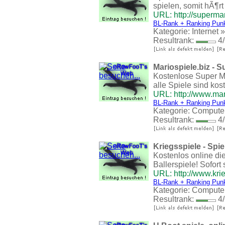
spielen, somit hÃ¶rt 
URL: http://supermari
BL-Rank + Ranking Pun
Kategorie:
Internet
Resultrank:
4/
Mariospiele.biz - S
Kostenlose Super M
alle Spiele sind kos
URL: http://www.mar
BL-Rank + Ranking Pun
Kategorie:
Compute
Resultrank:
4/
Kriegsspiele - Spi
Kostenlos online di
Ballerspiele! Sofort
URL: http://www.kr
BL-Rank + Ranking Pun
Kategorie:
Compute
Resultrank:
4/