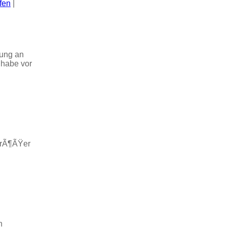
fen
|
lung an
 habe vor
 grÃ¶ÃŸer
n