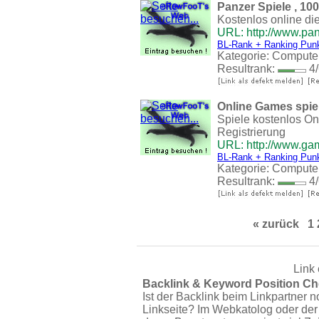
Panzer Spiele , 10
Kostenlos online di
URL: http://www.pan
BL-Rank + Ranking Pun
Kategorie:
Compute
Resultrank:
4/
Online Games spie
Spiele kostenlos On
Registrierung
URL: http://www.ga
BL-Rank + Ranking Pun
Kategorie:
Compute
Resultrank:
4/
« zurück
1
Link 
Backlink & Keyword Position Ch
Ist der Backlink beim Linkpartner n
Linkseite? Im Webkatolog oder der