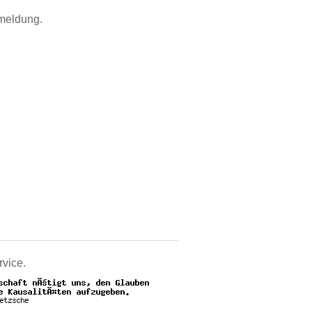
nmeldung.
rvice.