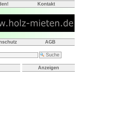
den!
Kontakt
nschutz
AGB
Anzeigen