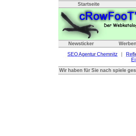
Startseite
Newsticker
Werbe
SEO Agentur Chemnitz
|
Refl
Ei
Wir haben für Sie nach spiele ge