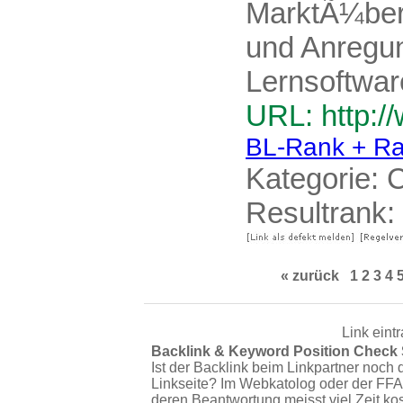
MarktÃ¼bers
und Anregun
Lernsoftwar
URL: http:/
BL-Rank + Ra
Kategorie:
C
Resultrank:
« zurück
1
2
3
4
Link eint
Backlink & Keyword Position Check
Ist der Backlink beim Linkpartner noch 
Linkseite? Im Webkatolog oder der FFA
deren Beantwortung meisst viel Zeit ko