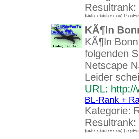
Resultrank:
KÃ¶ln Bonn
KÃ¶ln Bonn A
folgenden S
Netscape Na
Leider schei
URL: http:/
BL-Rank + Ra
Kategorie:
R
Resultrank: