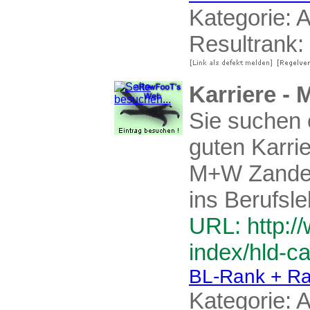
Kategorie:
A
Resultrank:
Karriere -
Sie suchen 
guten Karri
M+W Zander 
ins Berufsle
URL: http:/
index/hld-c
BL-Rank + Ra
Kategorie:
A