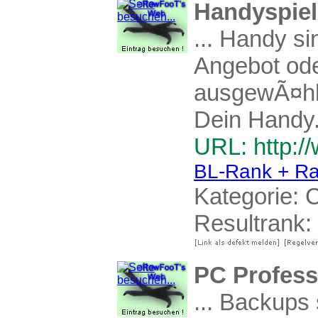
Handyspiel
... Handy si
Angebot od
ausgewÃ¤hlt
Dein Handy.
URL: http:/
BL-Rank + Ra
Kategorie:
C
Resultrank:
PC Profess
... Backups