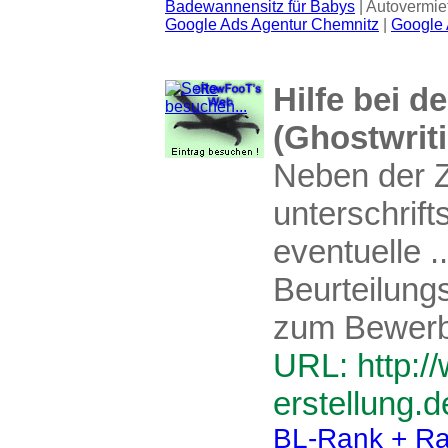
Badewannensitz für Babys
| Autovermie
Google Ads Agentur Chemnitz
|
Google 
Hilfe bei d
(Ghostwrit
Neben der 
unterschrift
eventuelle ..
Beurteilung
zum Bewerb
URL: http:/
erstellung.d
BL-Rank + Ra