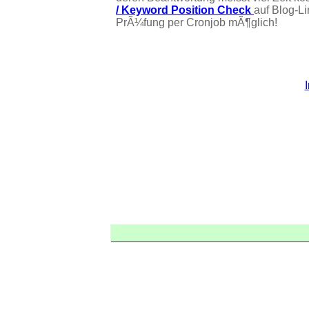
/ Keyword Position Check
auf Blog-L
PrÃ¼fung per Cronjob mÃ¶glich!