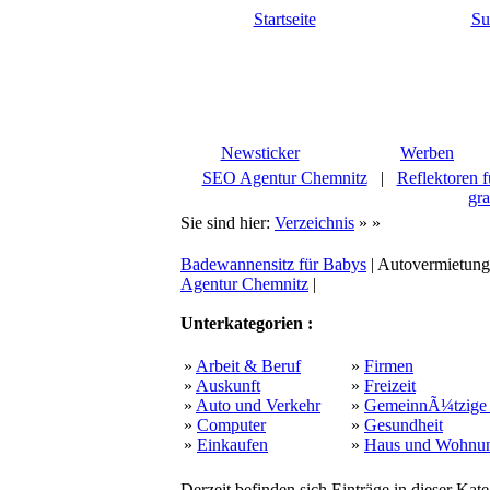
Startseite
Su
Newsticker
Werben
SEO Agentur Chemnitz
|
Reflektoren f
gra
Sie sind hier:
Verzeichnis
»
»
Badewannensitz für Babys
| Autovermietung
Agentur Chemnitz
|
Unterkategorien :
»
Arbeit & Beruf
»
Firmen
»
Auskunft
»
Freizeit
»
Auto und Verkehr
»
GemeinnÃ¼tzige 
»
Computer
»
Gesundheit
»
Einkaufen
»
Haus und Wohnu
Derzeit befinden sich Einträge in dieser Kate