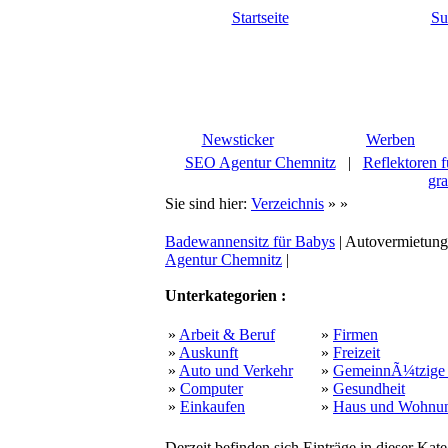
Startseite
Su
Newsticker
Werben
SEO Agentur Chemnitz
|
Reflektoren f
gra
Sie sind hier:
Verzeichnis
»
»
Badewannensitz für Babys
| Autovermietung
Agentur Chemnitz
|
Unterkategorien :
»
Arbeit & Beruf
»
Firmen
»
Auskunft
»
Freizeit
»
Auto und Verkehr
»
GemeinnÃ¼tzige 
»
Computer
»
Gesundheit
»
Einkaufen
»
Haus und Wohnu
Derzeit befinden sich Einträge in dieser Kate