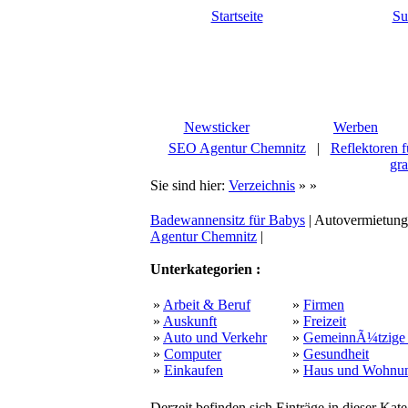
Startseite
Su
Newsticker
Werben
SEO Agentur Chemnitz
|
Reflektoren f
gra
Sie sind hier:
Verzeichnis
»
»
Badewannensitz für Babys
| Autovermietung
Agentur Chemnitz
|
Unterkategorien :
»
Arbeit & Beruf
»
Firmen
»
Auskunft
»
Freizeit
»
Auto und Verkehr
»
GemeinnÃ¼tzige 
»
Computer
»
Gesundheit
»
Einkaufen
»
Haus und Wohnu
Derzeit befinden sich Einträge in dieser Kate