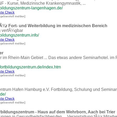
F - Kurse, Medizinische Krankengymnastik, ...
tbildungszentrum-langenhagen.de/
kte Check
t fÃ¼r Fort- und Weiterbildung im medizinischen Bereich
g verfÃ¼gbar
bildungszentrum.info/
kte Check
er
 im Rhein-Main Gebiet ... Das etwas andere Seminarhotel. im 
fortbildungszentrum.de/index.htm
kte Check
entrum Hafen Hamburg e.V. Fortbildung, Schulung und Seminar
.de/
kte Check
erbildungszentrum - Haus auf dem Wehrborn, Aach bei Trier
dungen in Gesundheitsfachberufen ... Veranstaltung fÃ¼r Mitarb