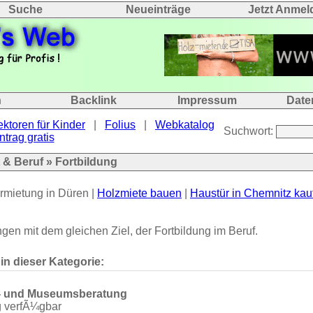
Suche
Neueinträge
Jetzt Anmel
n
Backlink
Impressum
Date
ektoren für Kinder
|
Folius
|
Webkatalog
Suchwort:
ntrag gratis
t & Beruf
» Fortbildung
rmietung in Düren |
Holzmiete bauen
|
Haustür in Chemnitz kau
gen mit dem gleichen Ziel, der Fortbildung im Beruf.
 in dieser Kategorie:
v- und Museumsberatung
g verfÃ¼gbar