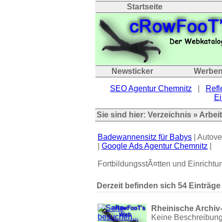
Startseite
Newsticker
Werbe
SEO Agentur Chemnitz
|
Refl
Ei
Sie sind hier:
Verzeichnis
»
Arbei
Badewannensitz für Babys
| Autove
|
Google Ads Agentur Chemnitz
|
FortbildungsstÃ¤tten und Einrichtun
Derzeit befinden sich 54 Einträge
Rheinische Archi
Keine Beschreibun