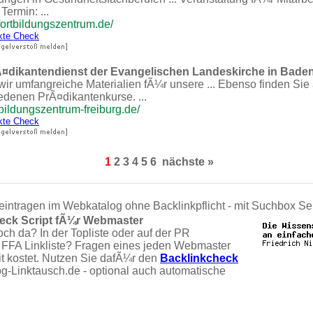
ermin: ...
fortbildungszentrum.de/
kte Check
rÃ¤dikantendienst der Evangelischen Landeskirche in Bade
 umfangreiche Materialien fÃ¼r unsere ... Ebenso finden Sie 
edenen PrÃ¤dikantenkurse. ...
bildungszentrum-freiburg.de/
kte Check
1
2
3
4
5
6
nächste »
eintragen im Webkatalog ohne Backlinkpflicht - mit Suchbox Se
eck Script fÃ¼r Webmaster
och da? In der Topliste oder auf der PR
 FFA Linkliste? Fragen eines jeden Webmaster
it kostet. Nutzen Sie dafÃ¼r den
Backlinkcheck
og-Linktausch.de - optional auch automatische