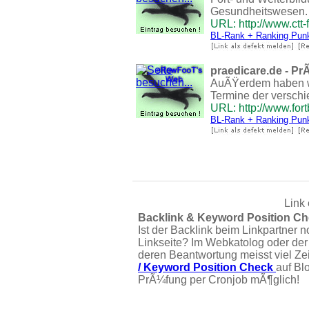
Gesundheitswesen. T
URL: http://www.ctt-
BL-Rank + Ranking Pun
praedicare.de - P
AuÃŸerdem haben wir
Termine der verschi
URL: http://www.fort
BL-Rank + Ranking Pun
Link 
Backlink & Keyword Position Ch
Ist der Backlink beim Linkpartner n
Linkseite? Im Webkatolog oder der
deren Beantwortung meisst viel Ze
/ Keyword Position Check
auf Bl
PrÃ¼fung per Cronjob mÃ¶glich!