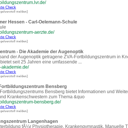
bildungszentrum.lvr.de/
kte Check
er Hessen - Carl-Oelemann-Schule
ule
tbildungszentrum-aerzte.de/
kte Check
entrum - Die Akademie der Augenoptik
band der Augenoptik getragene ZVA-Fortbildungszentrum in Kn
ietet seit 25 Jahren eine umfassende ...
a-akademie.de/
kte Check
Fortbildungszentrum Bensberg
ortbildungszentrums Bensberg bietet Informationen und Weiter
und Krankenschwestern zum Thema &quo
tbildungszentrum-bensberg.de/
kte Check
ldungszentrum Langenhagen
iterbildung fÃ¼r Physiotherapie, Krankengymnastik, Manuelle 