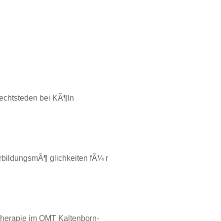
echtsteden bei KÃ¶ln
bildungsmÃ¶ glichkeiten fÃ¼ r
Therapie im OMT Kaltenborn-