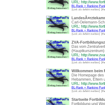
URL: http://www.fort
BL-Rank + Ranking Pun
LandesÃ¤rztekamm
Carl-Oelemann-Sch
URL: http://www.for
BL-Rank + Ranking Pun
ZVA-Fortbildungsz
Das vom Zentralver
(Hauptkurszentrum) b
URL: http://www.zv
BL-Rank + Ranking Pun
Willkommen beim 
Die Homepage des F
Hebammen, Eltern 
URL: http://www.for
BL-Rank + Ranking Pun
Startseite Fortbi
Fortbildung und We