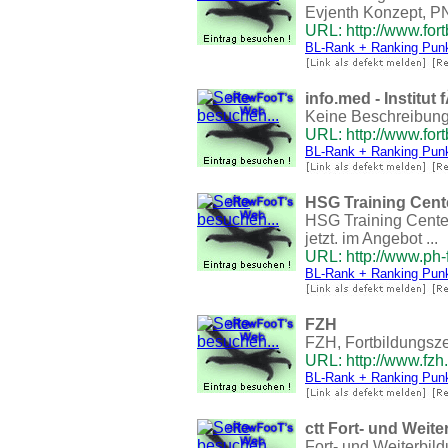
Evjenth Konzept, PN
URL: http://www.for
BL-Rank + Ranking Pun
info.med - Institu
Keine Beschreibun
URL: http://www.fort
BL-Rank + Ranking Pun
HSG Training Cent
HSG Training Center
jetzt. im Angebot ...
URL: http://www.ph-
BL-Rank + Ranking Pun
FZH
FZH, Fortbildungsz
URL: http://www.fzh
BL-Rank + Ranking Pun
ctt Fort- und Weit
Fort- und Weiterbil