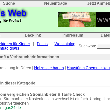
Suche
Neueinträge
Jetzt Anmel
n
Backlink
Impressum
Date
ektoren für Kinder
|
Folius
|
Webkatalog
Suchwort:
ntrag gratis
nft
» Verbraucherinformationen
rmietung in Düren |
Holzmiete bauen
|
Haustür in Chemnitz kau
 in dieser Kategorie:
rom vergleichen Stromanbieter & Tarife Check
en Stromanbieter Kostenlos, ein wechsel ist einfach & bringt Ih
ofort vergleichen
rom-gas24.de