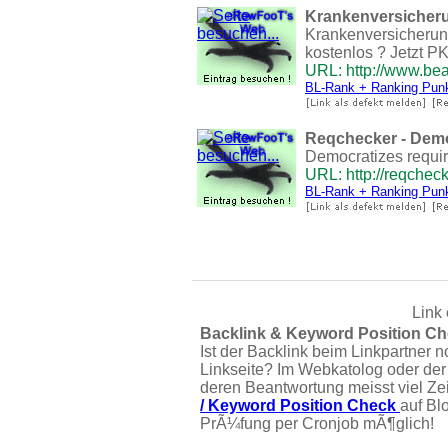
Krankenversicher
Krankenversicherung
kostenlos ? Jetzt P
URL: http://www.be
BL-Rank + Ranking Pun
Reqchecker - Demo
Democratizes requi
URL: http://reqchec
BL-Rank + Ranking Pun
Link 
Backlink & Keyword Position Ch
Ist der Backlink beim Linkpartner n
Linkseite? Im Webkatolog oder der
deren Beantwortung meisst viel Ze
/ Keyword Position Check
auf Bl
PrÃ¼fung per Cronjob mÃ¶glich!