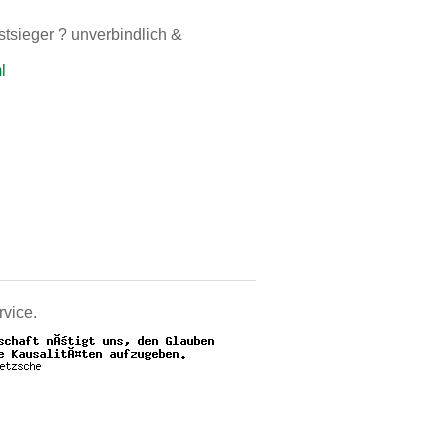
tsieger ? unverbindlich &
l
rvice.