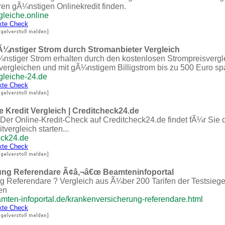
ren gÃ¼nstigen Onlinekredit finden.
rgleiche.online
kte Check
Ã¼nstiger Strom durch Stromanbieter Vergleich
nstiger Strom erhalten durch den kostenlosen Strompreisvergl
 vergleichen und mit gÃ¼nstigem Billigstrom bis zu 500 Euro sp
rgleiche-24.de
kte Check
e Kredit Vergleich | Creditcheck24.de
 Der Online-Kredit-Check auf Creditcheck24.de findet fÃ¼r Sie 
tvergleich starten...
eck24.de
kte Check
ung Referendare Ã¢â‚¬â€œ Beamteninfoportal
 Referendare ? Vergleich aus Ã¼ber 200 Tarifen der Testsieger
en
mten-infoportal.de/krankenversicherung-referendare.html
kte Check