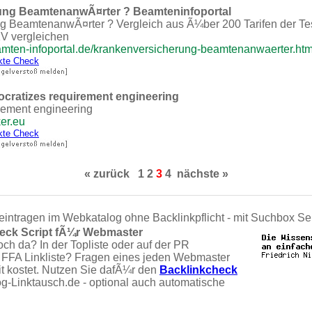
ung BeamtenanwÃ¤rter ? Beamteninfoportal
 BeamtenanwÃ¤rter ? Vergleich aus Ã¼ber 200 Tarifen der Tes
KV vergleichen
amten-infoportal.de/krankenversicherung-beamtenanwaerter.htm
kte Check
cratizes requirement engineering
rement engineering
ker.eu
kte Check
« zurück
1
2
3
4
nächste »
eintragen im Webkatalog ohne Backlinkpflicht - mit Suchbox Se
eck Script fÃ¼r Webmaster
och da? In der Topliste oder auf der PR
 FFA Linkliste? Fragen eines jeden Webmaster
it kostet. Nutzen Sie dafÃ¼r den
Backlinkcheck
og-Linktausch.de - optional auch automatische