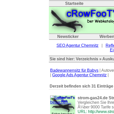
Startseite
Newsticker
Werbe
SEO Agentur Chemnitz
|
Refl
Ei
Sie sind hier:
Verzeichnis
»
Ausku
Badewannensitz für Babys
| Autove
|
Google Ads Agentur Chemnitz
|
Derzeit befinden sich 31 Einträge
strom-gas24.de St
Vergleichen Sie Ihr
Ã¼ber 9000 Tarife s
URL: http://www.st