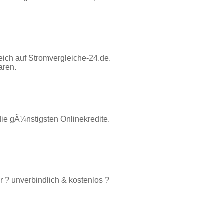
eich auf Stromvergleiche-24.de.
aren.
die gÃ¼nstigsten Onlinekredite.
 ? unverbindlich & kostenlos ?