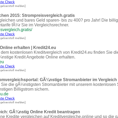
kte Check
chen 2015: Strompreisvergleich.gratis
gleichen und bares Geld sparen- bis zu 400? pro Jahr! Die billi
arife fÃ¼r Sie im Vergleichsrechner.
svergleich.gratis/
kte Check
Online erhalten | Kredit24.eu
t dem kostenlosen Kreditvergleich von Kredit24.eu finden Sie di
nstige Kredit Angebote Online erhalten.
.eu
kte Check
omvergleichsportal: GÃ¼nstige Stromanbieter im Vergleich
 Sie die gÃ¼nstigsten Stromanbieter mit unserem kostenlosen S
igen Billigstrom sichern.
ou.de
kte Check
eich: GÃ¼nstig Online Kredit beantragen
ine Kredite vergleichen auf Kreditvergleiche.online und so die 