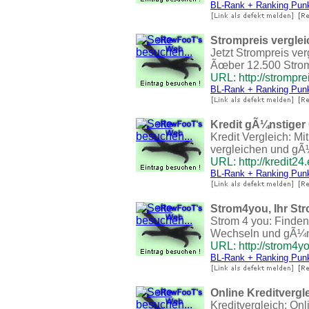
BL-Rank + Ranking Pun
Strompreis verglei
Jetzt Strompreis ver
Ãœber 12.500 Stromt
URL: http://stromprei
BL-Rank + Ranking Pun
Kredit gÃ¼nstiger 
Kredit Vergleich: Mi
vergleichen und gÃ¼
URL: http://kredit24
BL-Rank + Ranking Pun
Strom4you, Ihr Str
Strom 4 you: Finden
Wechseln und gÃ¼nst
URL: http://strom4y
BL-Rank + Ranking Pun
Online Kreditvergl
Kreditvergleich: Onl