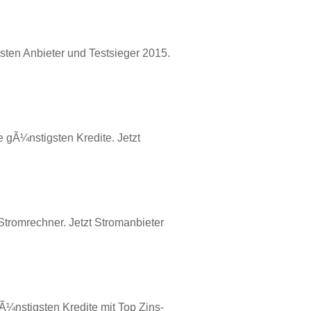
gsten Anbieter und Testsieger 2015.
e gÃ¼nstigsten Kredite. Jetzt
tromrechner. Jetzt Stromanbieter
gÃ¼nstigsten Kredite mit Top Zins-