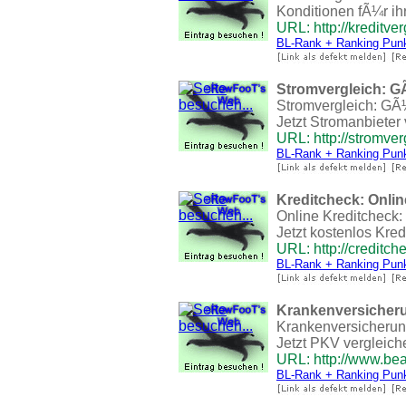
Konditionen fÃ¼r ih
URL: http://kreditve
BL-Rank + Ranking Pun
Stromvergleich: G
Stromvergleich: GÃ¼
Jetzt Stromanbieter
URL: http://stromve
BL-Rank + Ranking Pun
Kreditcheck: Onlin
Online Kreditcheck:
Jetzt kostenlos Kredi
URL: http://creditch
BL-Rank + Ranking Pun
Krankenversicher
Krankenversicherung
Jetzt PKV vergleich
URL: http://www.bea
BL-Rank + Ranking Pun