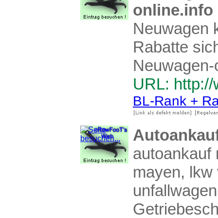
online.info
Neuwagen ka
Rabatte sich
Neuwagen-on
URL: http:/
BL-Rank + Ra
Autoankau
autoankauf 
mayen, lkw 
unfallwage
Getriebesc