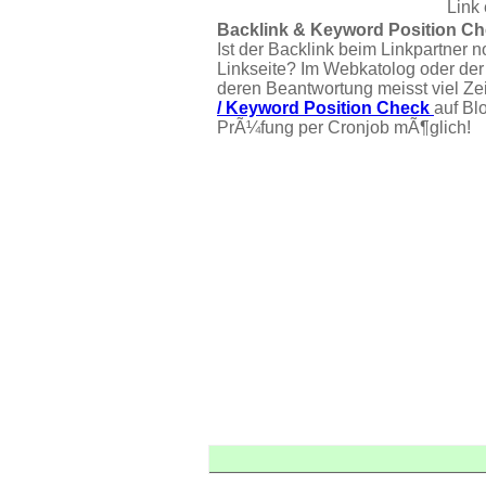
Link 
Backlink & Keyword Position Ch
Ist der Backlink beim Linkpartner n
Linkseite? Im Webkatolog oder der
deren Beantwortung meisst viel Ze
/ Keyword Position Check
auf Bl
PrÃ¼fung per Cronjob mÃ¶glich!