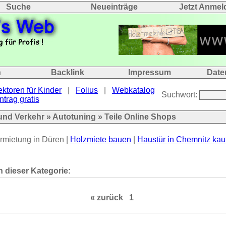
Suche
Neueinträge
Jetzt Anmel
n
Backlink
Impressum
Date
ektoren für Kinder
|
Folius
|
Webkatalog
Suchwort:
ntrag gratis
und Verkehr
»
Autotuning
» Teile Online Shops
rmietung in Düren |
Holzmiete bauen
|
Haustür in Chemnitz kau
n dieser Kategorie:
« zurück
1