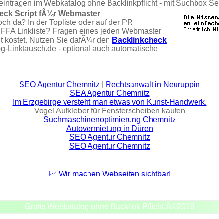
eintragen im Webkatalog ohne Backlinkpflicht - mit Suchbox Se
eck Script fÃ¼r Webmaster
och da? In der Topliste oder auf der PR
 FFA Linkliste? Fragen eines jeden Webmaster
it kostet. Nutzen Sie dafÃ¼r den
Backlinkcheck
og-Linktausch.de - optional auch automatische
SEO Agentur Chemnitz
|
Rechtsanwalt in Neuruppin
SEA Agentur Chemnitz
Im Erzgebirge versteht man etwas von Kunst-Handwerk.
Vogel Aufkleber für Fensterscheiben kaufen
Suchmaschinenoptimierung Chemnitz
Autovermietung in Düren
SEO Agentur Chemnitz
SEO Agentur Chemnitz
📈 Wir machen Webseiten sichtbar!
Gratis Webkatalog ohne Backlink Pflicht Â©2019