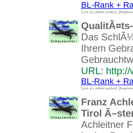
BL-Rank + Ra
QualitÃ¤t
Das SchlÃ¼s
Ihrem Gebra
Gebrauchtwa
URL: http:/
BL-Rank + Ra
Franz Achl
Tirol Ã–ste
Achleitner 