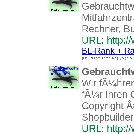
Gebrauchtwa
Mitfahrzent
Rechner, Bu
URL: http:/
BL-Rank + Ra
Gebraucht
Wir fÃ¼hre
fÃ¼r Ihren 
Copyright Â
Shopbuilder
URL: http:/