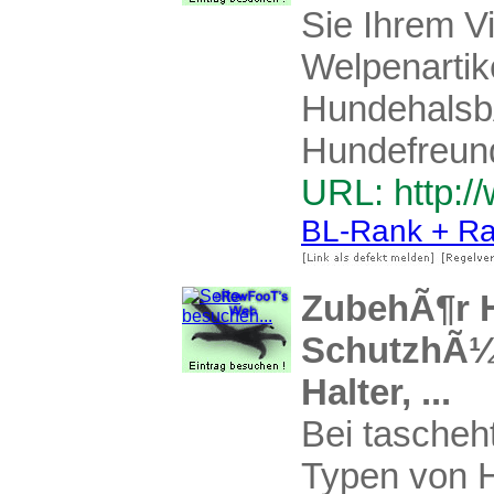
Sie Ihrem V
Welpenartik
HundehalsbÃ
Hundefreun
URL: http:/
BL-Rank + Ra
ZubehÃ¶r H
SchutzhÃ¼l
Halter, ...
Bei tascheh
Typen von 