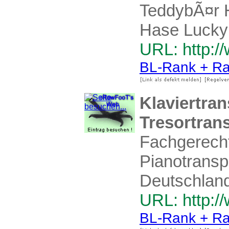
TeddybÃ¤r H
Hase Lucky 
URL: http:/
BL-Rank + Ra
Klaviertran
Tresortrans
Fachgerecht
Pianotranspo
Deutschland
URL: http://
BL-Rank + Ra