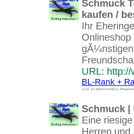
Schmuck Tr
kaufen / be
Ihr Ehering
Onlineshop 
gÃ¼nstigen 
Freundschaf
URL: http:
BL-Rank + Ra
Schmuck |
Eine riesig
Herren und