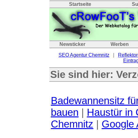
Startseite
Su
Newsticker
Werben
SEO Agentur Chemnitz
|
Reflektor
Eintrag
Sie sind hier:
Verz
Badewannensitz fü
bauen
|
Haustür in
Chemnitz
|
Google 