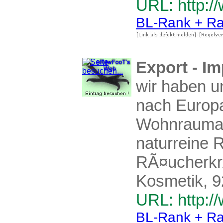
URL: http:/
BL-Rank + Ra
Export - Im
wir haben u
nach Europa
Wohnraumacc
naturreine
RÃ¤ucherkrÃ
Kosmetik, 92
URL: http:/
BL-Rank + Ra