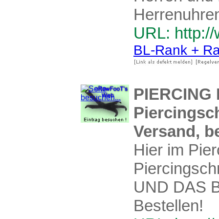
Herrenuhre
URL: http:/
BL-Rank + Ra
PIERCING P
Piercingsc
Versand, be
Hier im Pie
Piercingsch
UND DAS BE
Bestellen!