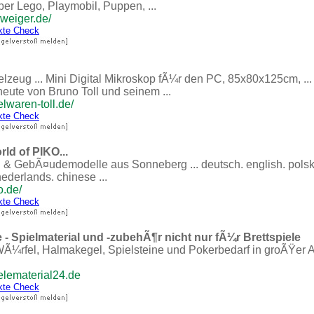
er Lego, Playmobil, Puppen, ...
weiger.de/
kte Check
zeug ... Mini Digital Mikroskop fÃ¼r den PC, 85x80x125cm, ... M
heute von Bruno Toll und seinem ...
lwaren-toll.de/
kte Check
ld of PIKO...
 GebÃ¤udemodelle aus Sonneberg ... deutsch. english. polski.
nederlands. chinese ...
o.de/
kte Check
 - Spielmaterial und -zubehÃ¶r nicht nur fÃ¼r Brettspiele
WÃ¼rfel, Halmakegel, Spielsteine und Pokerbedarf in groÃŸer 
n
elematerial24.de
kte Check