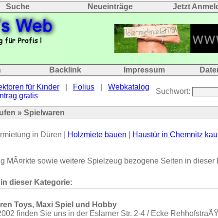
Suche
Neueinträge
Jetzt Anmel
n
Backlink
Impressum
Date
ektoren für Kinder
|
Folius
|
Webkatalog
Suchwort:
ntrag gratis
ufen
» Spielwaren
rmietung in Düren |
Holzmiete bauen
|
Haustür in Chemnitz kau
g MÃ¤rkte sowie weitere Spielzeug bezogene Seiten in dieser L
 in dieser Kategorie:
ren Toys, Maxi Spiel und Hobby
2002 finden Sie uns in der Eslarner Str. 2-4 / Ecke Rehhofstra