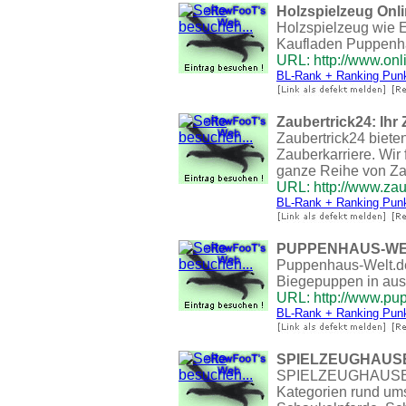
Holzspielzeug Onl
Holzspielzeug wie E
Kaufladen Puppenh
URL: http://www.onl
BL-Rank + Ranking Pun
Zaubertrick24: Ih
Zaubertrick24 biete
Zauberkarriere. Wir
ganze Reihe von Zaub
URL: http://www.zau
BL-Rank + Ranking Pun
PUPPENHAUS-WE
Puppenhaus-Welt.d
Biegepuppen in aus
URL: http://www.pu
BL-Rank + Ranking Pun
SPIELZEUGHAUS
SPIELZEUGHAUSEN is
Kategorien rund ums