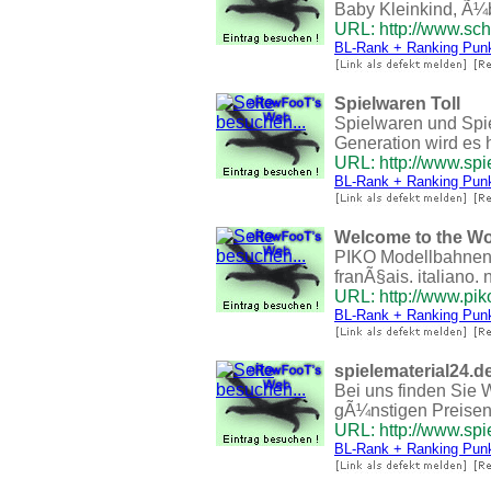
Baby Kleinkind, Ã¼b
URL: http://www.sch
BL-Rank + Ranking Pun
Spielwaren Toll
Spielwaren und Spiel
Generation wird es 
URL: http://www.spie
BL-Rank + Ranking Pun
Welcome to the Wor
PIKO Modellbahnen &
franÃ§ais. italiano. 
URL: http://www.pik
BL-Rank + Ranking Pun
spielematerial24.de
Bei uns finden Sie 
gÃ¼nstigen Preise
URL: http://www.spi
BL-Rank + Ranking Pun