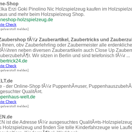
ine-Shop
lka Erzi Goki Pinolino Nic Holzspielzeug kaufen im Holzspie
aus und mehr beim Holzspielzeug Shop.
ineshop-holzspielzeug.de
kte Check
r Zaubershop fÃ¼r Zauberartikel, Zaubertricks und Zauberz
n Ihnen, obv Zauberlehrling oder Zaubermeister alle erdenkliche
 fÃ¼hren neben diversen Zauberartikeln auch Close Up Zauber
erzubehÃ¶r. Wir sitzen in Berlin und sind telefonisch fÃ¼r ...
bertrick24.de
kte Check
LT.de
e - der Online-Shop fÃ¼r PuppenhÃ¤user, Puppenhauszubeh
gesuchter QualitÃ¤t.
ppenhaus-welt.de
kte Check
EN.de
t die Adresse fÃ¼r ausgesuchtes QualitÃ¤ts-Holzspielzeug.
 Holzspielzeug und finden Sie tolle Kinderfahrzeuge wie Laufle