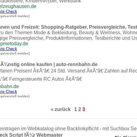
haukeltiere, KindermÃ¶bel, Werkbank
ielzeughausen.de
kte Check
en und Freizeit: Shopping-Ratgeber, Preisvergleiche, Test
zu den Themen Mode & Bekleidung, Beauty & Wellness, Wohne
ige Preisvergleiche, Produktinformationen, Testberichte und 
opmetoday.de
kte Check
¼nstig online kaufen | auto-rennbahn.de
airen Preisen! Ã¢Å“â€ 24 Std. Versand Ã¢Å“â€ Zahlen auf Re
“â€ Ferngesteuerte RC Autos Ã¢Å“â€
nnbahn.de
kte Check
« zurück
1
2
3
eintragen im Webkatalog ohne Backlinkpflicht - mit Suchbox Se
eck Script fÃ¼r Webmaster