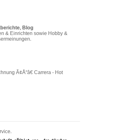
berichte, Blog
n & Einrichten sowie Hobby &
Usermeinungen.
chnung Ã¢Å“â€ Carrera - Hot
rvice.