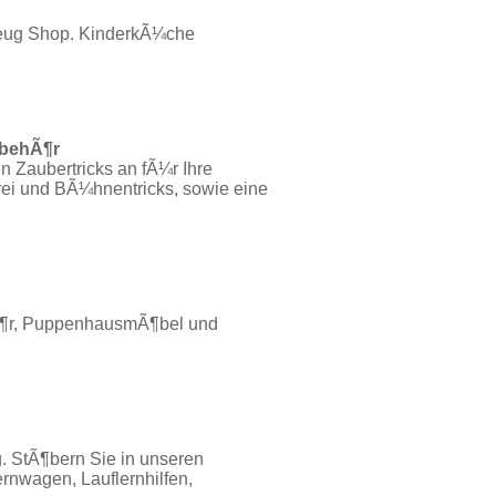
lzeug Shop. KinderkÃ¼che
ubehÃ¶r
n Zaubertricks an fÃ¼r Ihre
rei und BÃ¼hnentricks, sowie eine
Ã¶r, PuppenhausmÃ¶bel und
 StÃ¶bern Sie in unseren
rnwagen, Lauflernhilfen,