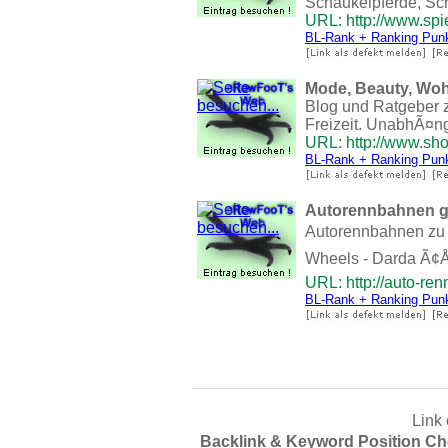
Schaukelpferde, Sc
URL: http://www.sp
BL-Rank + Ranking Pun
Mode, Beauty, Wohn
Blog und Ratgeber 
Freizeit. UnabhÃ¤ng
URL: http://www.sh
BL-Rank + Ranking Pun
Autorennbahnen gÃ
Autorennbahnen zu f
Wheels - Darda Ã¢Å
URL: http://auto-re
BL-Rank + Ranking Pun
Link 
Backlink & Keyword Position Ch