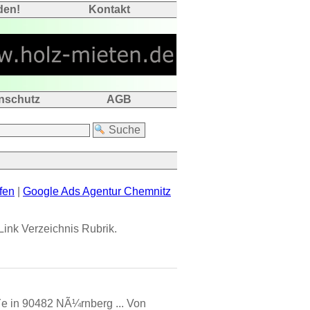
den!
Kontakt
nschutz
AGB
fen
|
Google Ads Agentur Chemnitz
ink Verzeichnis Rubrik.
ÃŸe in 90482 NÃ¼rnberg ... Von