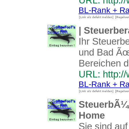
URL: http:/
BL-Rank + Ra
| Steuerbe
Ihr Steuerb
und Bad Ãœb
Bereichen d
URL: http:/
BL-Rank + Ra
SteuerbÃ¼ro
Home
Sie sind au