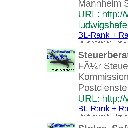
Mannheim St
URL: http:/
ludwigshafe
BL-Rank + Ra
Steuerbera
FÃ¼r Steuer
Kommission
Postdienste
URL: http:/
BL-Rank + Ra