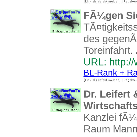
FÃ¼gen Sie
TÃ¤tigkeits
des gegenÃ¼
Toreinfahrt
URL: http:/
BL-Rank + Ra
Dr. Leifer
Wirtschaft
Kanzlei fÃ¼
Raum Mannhe