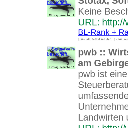
Stotax, So
Keine Besc
URL: http:/
BL-Rank + Ra
pwb :: Wir
am Gebirg
pwb ist ein
Steuerberat
umfassenden
Unternehmen
Landwirten 