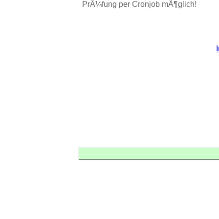
PrÃ¼fung per Cronjob mÃ¶glich!