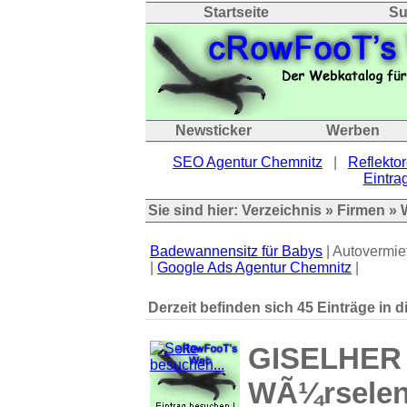
Startseite
Su
Newsticker
Werben
SEO Agentur Chemnitz
|
Reflektor
Eintrag
Sie sind hier:
Verzeichnis
»
Firmen
» 
Badewannensitz für Babys
| Autovermie
|
Google Ads Agentur Chemnitz
|
Derzeit befinden sich 45 Einträge in d
GISELHER F
WÃ¼rsele