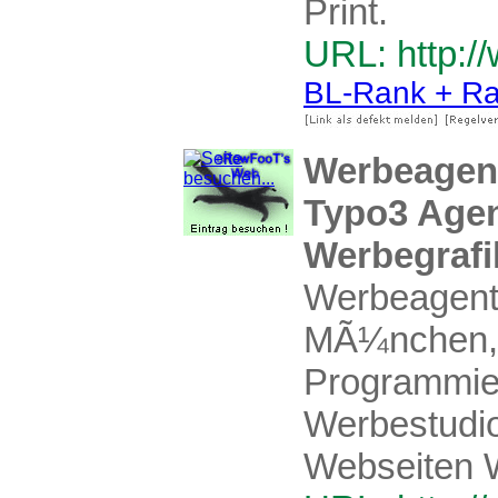
Print.
URL: http:/
BL-Rank + Ra
Werbeagen
Typo3 Age
Werbegrafik
Werbeagent
MÃ¼nchen, W
Programmie
Werbestudi
Webseiten 