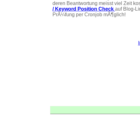
deren Beantwortung meisst viel Zeit ko
/ Keyword Position Check
auf Blog-L
PrÃ¼fung per Cronjob mÃ¶glich!