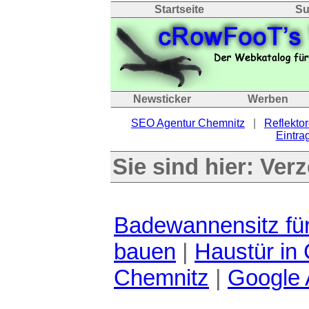
Startseite
Su
Newsticker
Werben
SEO Agentur Chemnitz
|
Reflektor
Eintrag
Sie sind hier:
Verz
Badewannensitz fü
bauen
|
Haustür in
Chemnitz
|
Google 