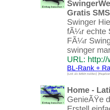
SwingerWe
Gratis SMS
Swinger Hie
fÃ¼r echte 
FÃ¼r Swinge
swinger mark
URL: http:/
BL-Rank + Ra
Home - Lat
GenieÃŸe de
Erstell einf