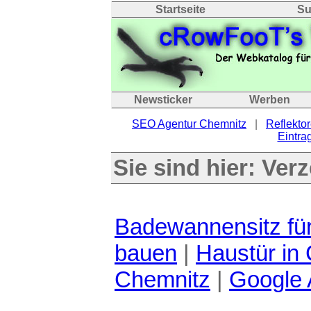
Startseite
Su
Newsticker
Werben
SEO Agentur Chemnitz
|
Reflektor
Eintrag
Sie sind hier:
Verz
Badewannensitz fü
bauen
|
Haustür in
Chemnitz
|
Google 