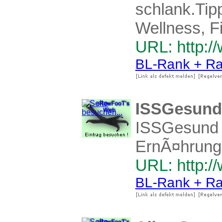
schlank.Tip
Wellness, F
URL: http:/
BL-Rank + Ra
ISSGesund 
ISSGesund -
ErnÃ¤hrung
URL: http:/
BL-Rank + Ra