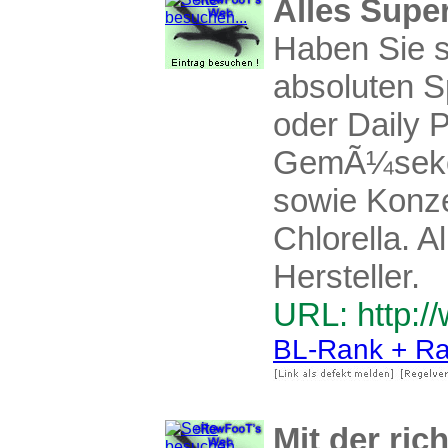
Alles Supe
Haben Sie s
absoluten S
oder Daily 
GemÃ¼sekon
sowie Konz
Chlorella. A
Hersteller.
URL: http://
BL-Rank + Ra
Mit der ri