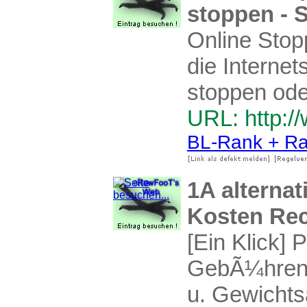
stoppen -
Online Sto
die Interne
stoppen ode
URL: http:/
BL-Rank + Ra
1A alterna
Kosten Re
[Ein Klick] 
GebÃ¼hren 
u. Gewichts