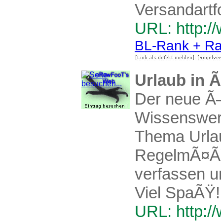
Versandartf
URL: http:/
BL-Rank + Ra
Urlaub in Ã
Der neue Ã–s
Wissenswert
Thema Urlau
RegelmÃ¤ÃŸi
verfassen u
Viel SpaÃŸ!
URL: http:/