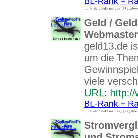
BL-Rank + Ra
Geld / Geld
Webmastert
geld13.de is
um die Them
Gewinnspiel
viele versc
URL: http:/
BL-Rank + Ra
Stromvergle
und Stroma