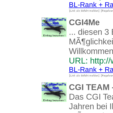
BL-Rank + Ra
CGI4Me
... diesen 
MÃ¶glichkeit
Willkommen 
URL: http:/
BL-Rank + Ra
CGI TEAM - 
Das CGI Tea
Jahren bei I