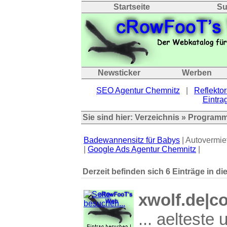
Startseite
Su
Newsticker
Werben
SEO Agentur Chemnitz
|
Reflektor
Eintrag
Sie sind hier:
Verzeichnis
»
Programm
Badewannensitz für Babys
| Autovermie
|
Google Ads Agentur Chemnitz
|
Derzeit befinden sich 6 Einträge in di
xwolf.de|co
... aelteste