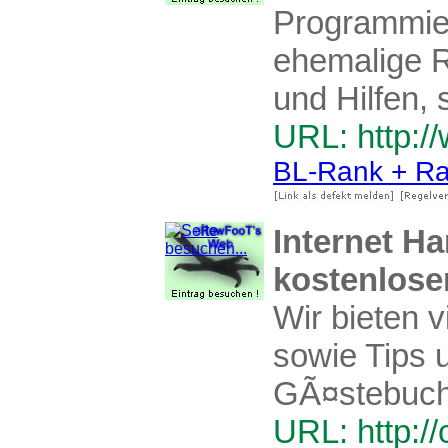
Programmier
ehemalige R
und Hilfen, 
URL: http:/
BL-Rank + Ra
Internet H
kostenlose
Wir bieten 
sowie Tips 
GÃ¤stebuch 
URL: http://c