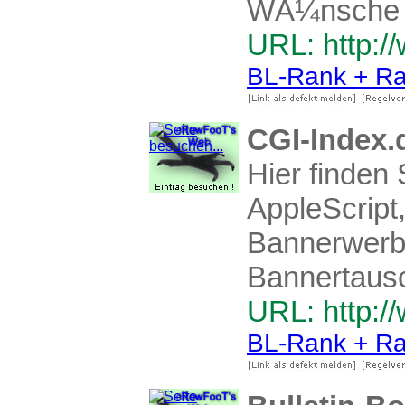
WÃ¼nsche z
URL: http:/
BL-Rank + Ra
CGI-Index.
Hier finden 
AppleScript,
Bannerwerbu
Bannertausc
URL: http:/
BL-Rank + Ra