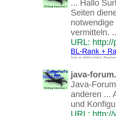
... Hallo S
Seiten dien
notwendige
vermitteln. ..
URL: http:/
BL-Rank + Ra
java-forum
Java-Forum 
anderen ...
und Konfigu
URL: http:/