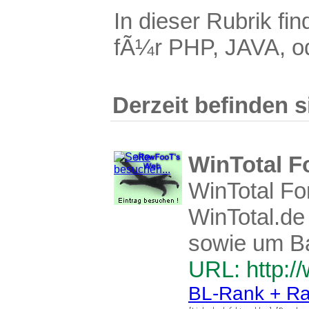
In dieser Rubrik fin
fÃ¼r PHP, JAVA, o
Derzeit befinden s
WinTotal F
WinTotal F
WinTotal.de 
sowie um Ba
URL: http:/
BL-Rank + Ra