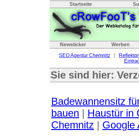
Startseite
Su
Newsticker
Werben
SEO Agentur Chemnitz
|
Reflektor
Eintrag
Sie sind hier:
Verz
Badewannensitz fü
bauen
|
Haustür in
Chemnitz
|
Google 