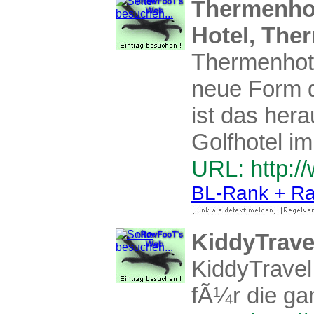
Thermenhot
Hotel, The
Thermenhote
neue Form d
ist das her
Golfhotel i
URL: http://
BL-Rank + Ra
KiddyTrave
KiddyTravel 
fÃ¼r die ga