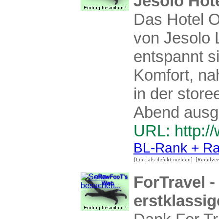
Jesolo Hot
Das Hotel Or
von Jesolo 
entspannt s
Komfort, n
in der stor
Abend ausge
URL: http://
BL-Rank + Ra
ForTravel -
erstklassig