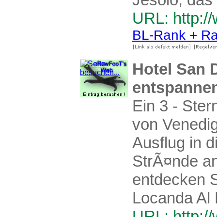
URL: http://
BL-Rank + Ra
Hotel San 
entspannen
Ein 3 - Ste
von Venedig
Ausflug in 
StrÃ¤nde a
entdecken Si
Locanda Al 
URL: http:/