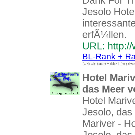
Dank For Tr
Jesolo Hote
interessant
erfÃ¼llen.
URL: http://
BL-Rank + Ra
Hotel Mariv
das Meer v
Hotel Marive
Jesolo, das
Mariver - Ho
Jesolo, das