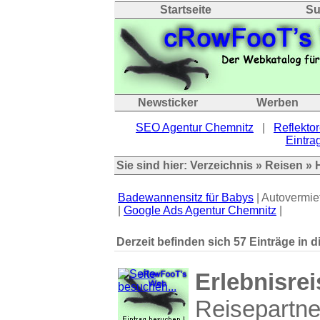
Startseite
Su
Newsticker
Werben
SEO Agentur Chemnitz
|
Reflektor
Eintrag
Sie sind hier:
Verzeichnis
»
Reisen
» 
Badewannensitz für Babys
| Autovermie
|
Google Ads Agentur Chemnitz
|
Derzeit befinden sich 57 Einträge in d
Erlebnisrei
Reisepartne