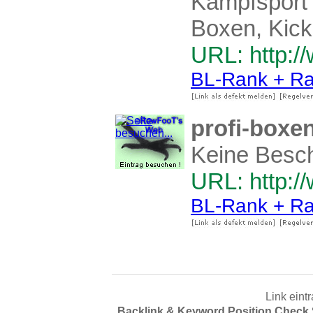
Kampfsport 
Boxen, Kick 
URL: http:
BL-Rank + Ra
profi-boxe
Keine Besc
URL: http:/
BL-Rank + Ra
Link eint
Backlink & Keyword Position Check