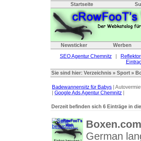
Startseite
Su
Newsticker
Werben
SEO Agentur Chemnitz
|
Reflektor
Eintrag
Sie sind hier:
Verzeichnis
»
Sport
» B
Badewannensitz für Babys
| Autovermie
|
Google Ads Agentur Chemnitz
|
Derzeit befinden sich 6 Einträge in di
Boxen.co
German lang